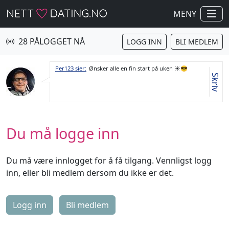
MENY
28 PÅLOGGET NÅ
LOGG INN
BLI MEDLEM
Per123 sier:
Ønsker alle en fin start på uken ☀️😎
Skriv
Du må logge inn
Du må være innlogget for å få tilgang. Vennligst logg
inn, eller bli medlem dersom du ikke er det.
Logg inn