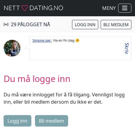
MENY
29 PÅLOGGET NÅ
LOGG INN
BLI MEDLEM
Simone sier:
Ha en fin dag 🤗
Skriv
Du må logge inn
Du må være innlogget for å få tilgang. Vennligst logg
inn, eller bli medlem dersom du ikke er det.
Logg inn