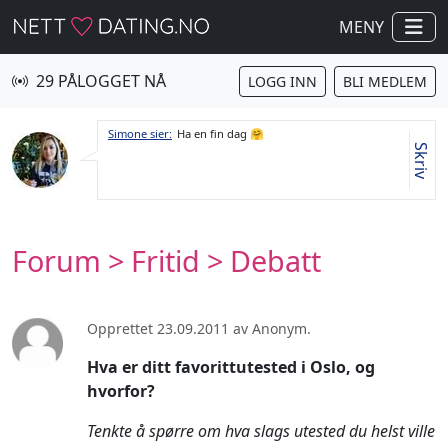
MENY
29 PÅLOGGET NÅ
LOGG INN
BLI MEDLEM
Simone sier:
Ha en fin dag 🤗
Skriv
Forum
>
Fritid
> Debatt
Opprettet 23.09.2011 av Anonym.
Hva er ditt favorittutested i Oslo, og
hvorfor?
Tenkte å spørre om hva slags utested du helst ville