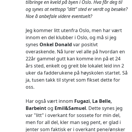
tilbringe en kveld på byen i Oslo. Hva får deg til
og synes at nettopp "ditt" sted er verdt og besøke?
Noe å anbefale videre eventuelt?
Jeg kommer litt utenfra Oslo, men har vært
innom en del klubber i Oslo, og må si jeg
synes
Onkel Donald
var positivt
overaskende. Nå lurer vel alle på hvordan en
22år gammel gutt kan komme inn på et 24
års sted, enkelt og greit ble lokalet leid inn 2
uker da fadderukene på høyskolen startet. Så
ja, tusen takk til styret som fikset dette for
oss.
Har også vært innom
Fugazi
,
La Belle,
Barbeint
og
Emil&Samuel
. Dette synes jeg
var "litt" i overkant for sossete for min del,
men for all del, kler man seg pent, er glad i
jenter som faktisk er i overkant pene/ønsker