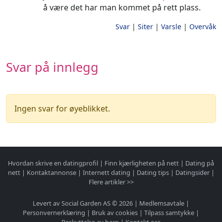
å være det har man kommet på rett plass.
Svar
|
Siter
|
Varsle
|
Overvåk
Svar på innlegg
Ingen svar for øyeblikket.
Hvordan skrive en datingprofil
|
Finn kjærligheten på nett
|
Dating på
nett
|
Kontaktannonse
|
Internett dating
|
Dating tips
|
Datingsider
|
Flere artikler >>
Levert av Social Garden AS © 2026 |
Medlemsavtale
|
Personvernerklæring
|
Bruk av cookies
|
Tilpass samtykke
|