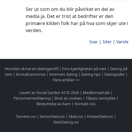
Ser ut som om du blir påvirket en del av
media ja. Det er trist at bedrifter er den
primære kilden folk har på hva som skjer ute i
verden.
Svar
|
Siter
|
Varsle
Hvordan skrive en datingprofil
|
Finn kjærligheten på nett
|
Dating på
nett
|
Kontaktannonse
|
Internett dating
|
Dating tips
|
Datingsider
|
Flere artikler >>
Levert av Social Garden AS © 2026 |
Medlemsavtale
|
Personvernerklæring
|
Bruk av cookies
|
Tilpass samtykke
|
Beskyttelse av barn
|
Kontakt oss
Turvenn.no
|
SeniorDate.no
|
Skeiv.no
|
KristenDate.no
|
NettDating.no