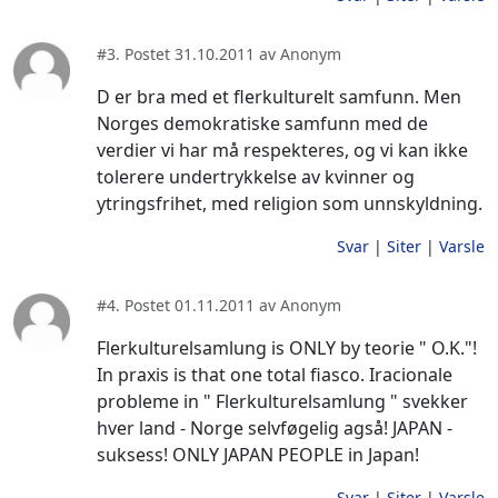
#3. Postet 31.10.2011 av Anonym
D er bra med et flerkulturelt samfunn. Men
Norges demokratiske samfunn med de
verdier vi har må respekteres, og vi kan ikke
tolerere undertrykkelse av kvinner og
ytringsfrihet, med religion som unnskyldning.
Svar
|
Siter
|
Varsle
#4. Postet 01.11.2011 av Anonym
Flerkulturelsamlung is ONLY by teorie " O.K."!
In praxis is that one total fiasco. Iracionale
probleme in " Flerkulturelsamlung " svekker
hver land - Norge selvføgelig agså! JAPAN -
suksess! ONLY JAPAN PEOPLE in Japan!
Svar
|
Siter
|
Varsle