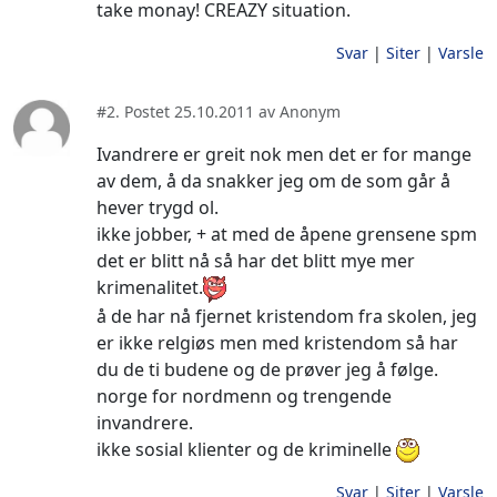
take monay! CREAZY situation.
Svar
|
Siter
|
Varsle
#2. Postet 25.10.2011 av Anonym
Ivandrere er greit nok men det er for mange
av dem, å da snakker jeg om de som går å
hever trygd ol.
ikke jobber, + at med de åpene grensene spm
det er blitt nå så har det blitt mye mer
krimenalitet.
å de har nå fjernet kristendom fra skolen, jeg
er ikke relgiøs men med kristendom så har
du de ti budene og de prøver jeg å følge.
norge for nordmenn og trengende
invandrere.
ikke sosial klienter og de kriminelle
Svar
|
Siter
|
Varsle