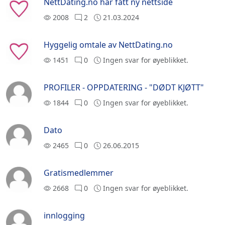
NettDating.no har fått ny nettside
2008
2
21.03.2024
Hyggelig omtale av NettDating.no
1451
0
Ingen svar for øyeblikket.
PROFILER - OPPDATERING - "DØDT KJØTT"
1844
0
Ingen svar for øyeblikket.
Dato
2465
0
26.06.2015
Gratismedlemmer
2668
0
Ingen svar for øyeblikket.
innlogging