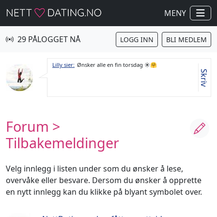
MENY
29 PÅLOGGET NÅ
LOGG INN
BLI MEDLEM
Lilly sier:
Ønsker alle en fin torsdag ☀️🤗
Skriv
Forum
>
Tilbakemeldinger
Velg innlegg i listen under som du ønsker å lese,
overvåke eller besvare. Dersom du ønsker å opprette
en nytt innlegg kan du klikke på blyant symbolet over.